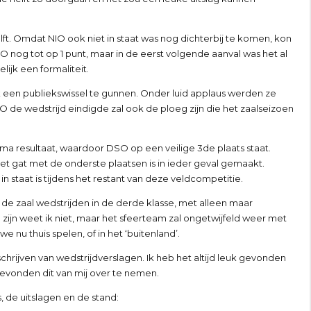
t. Omdat NIO ook niet in staat was nog dichterbij te komen, kon
 nog tot op 1 punt, maar in de eerst volgende aanval was het al
lijk een formaliteit.
 een publiekswissel te gunnen. Onder luid applaus werden ze
de wedstrijd eindigde zal ook de ploeg zijn die het zaalseizoen
ima resultaat, waardoor DSO op een veilige 3de plaats staat.
t gat met de onderste plaatsen is in ieder geval gemaakt.
 staat is tijdens het restant van deze veldcompetitie.
 de zaal wedstrijden in de derde klasse, met alleen maar
zijn weet ik niet, maar het sfeerteam zal ongetwijfeld weer met
nu thuis spelen, of in het ‘buitenland’.
chrijven van wedstrijdverslagen. Ik heb het altijd leuk gevonden
gevonden dit van mij over te nemen.
de uitslagen en de stand: