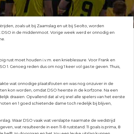
ijden, zoals uit bij Zaamslag en uit bij Seolto, worden
at DSO in de middenmoot. Vorige week werd er onnodig en
he.
ig rust moet houden i.v.m. een knieblessure. Voor Frank en
 DSO 1. Genoeg reden dus om nog 1 keer vol gas te geven. Thuis,
akte wat onnodige plaatsfouten en was nog onzuiver in de
choten kon worden, omdat DSO heerste in de korfzone. Na een
jk draaien. Opvallend dat al vrij snel alle spelers van het eerste
oten en 1 goed schietende dame toch redelijk bij blijven,
oorslag. Waar DSO vaak wat verslapte naarmate de wedstrijd
ven, wat resulteerde in een 11-8 ruststand. 11 goals is prima, 8
e helft zo doorgaan en het zou een leuke uitslag kunnen