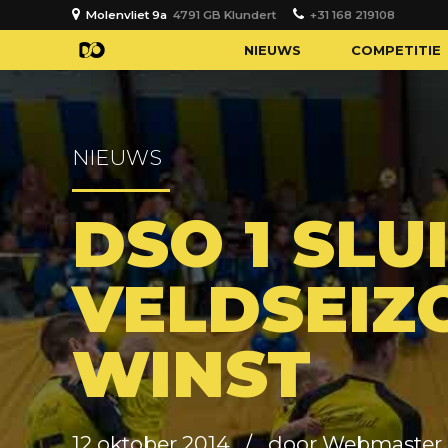
Molenvliet 9a
4791 GB Klundert
+31 168 219108
NIEUWS
COMPETITIE
NIEUWS
DSO 1 SLU
VELDSEIZ
WINST
12 oktober 2014
door Webmaster