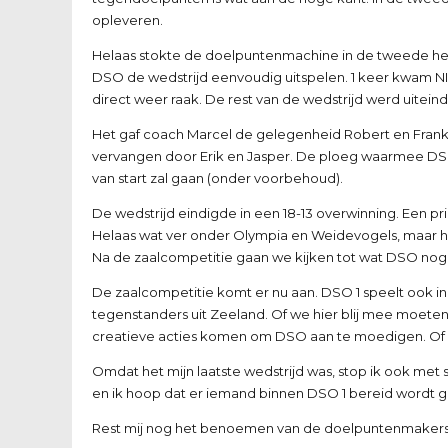
opleveren.
Helaas stokte de doelpuntenmachine in de tweede helf
DSO de wedstrijd eenvoudig uitspelen. 1 keer kwam NIO
direct weer raak. De rest van de wedstrijd werd uiteinde
Het gaf coach Marcel de gelegenheid Robert en Frank
vervangen door Erik en Jasper. De ploeg waarmee DSO 
van start zal gaan (onder voorbehoud).
De wedstrijd eindigde in een 18-13 overwinning. Een pr
Helaas wat ver onder Olympia en Weidevogels, maar he
Na de zaalcompetitie gaan we kijken tot wat DSO nog in
De zaalcompetitie komt er nu aan. DSO 1 speelt ook in
tegenstanders uit Zeeland. Of we hier blij mee moeten 
creatieve acties komen om DSO aan te moedigen. Of we 
Omdat het mijn laatste wedstrijd was, stop ik ook met s
en ik hoop dat er iemand binnen DSO 1 bereid wordt 
Rest mij nog het benoemen van de doelpuntenmakers, 