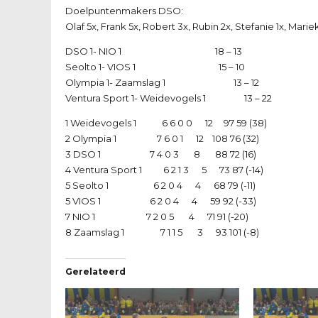
Doelpuntenmakers DSO:
Olaf 5x, Frank 5x, Robert 3x, Rubin 2x, Stefanie 1x, Marie
DSO 1- NIO 1 18 – 13
Seolto 1- VIOS 1 15 – 10
Olympia 1- Zaamslag 1 13 – 12
Ventura Sport 1- Weidevogels 1 13 – 22
1 Weidevogels 1 6 6 0 0 12 97 59 (38)
2 Olympia 1 7 6 0 1 12 108 76 (32)
3 DSO 1 7 4 0 3 8 88 72 (16)
4 Ventura Sport 1 6 2 1 3 5 73 87 (-14)
5 Seolto 1 6 2 0 4 4 68 79 (-11)
5 VIOS 1 6 2 0 4 4 59 92 (-33)
7 NIO 1 7 2 0 5 4 71 91 (-20)
8 Zaamslag 1 7 1 1 5 3 93 101 (-8)
Gerelateerd