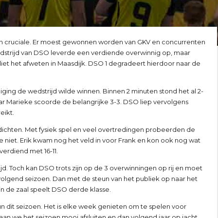
een cruciale. Er moest gewonnen worden van GKV en concurrenten
dstrijd van DSO leverde een verdiende overwinnig op, maar
iet het afweten in Maasdijk. DSO 1 degradeert hierdoor naar de
iging de wedstrijd wilde winnen. Binnen 2 minuten stond het al 2-
 Marieke scoorde de belangrijke 3-3. DSO liep vervolgens
eikt.
e dichten. Met fysiek spel en veel overtredingen probeerden de
 niet. Erik kwam nog het veld in voor Frank en kon ook nog wat
verdiend met 16-11.
jd. Toch kan DSO trots zijn op de 3 overwinningen op rij en moet
gend seizoen. Dan met de steun van het publiek op naar het
in de zaal speelt DSO derde klasse.
un dit seizoen. Het is elke week genieten om te spelen voor
aan we het seizoen mooi afsluiten en dan volgend jaar op jacht