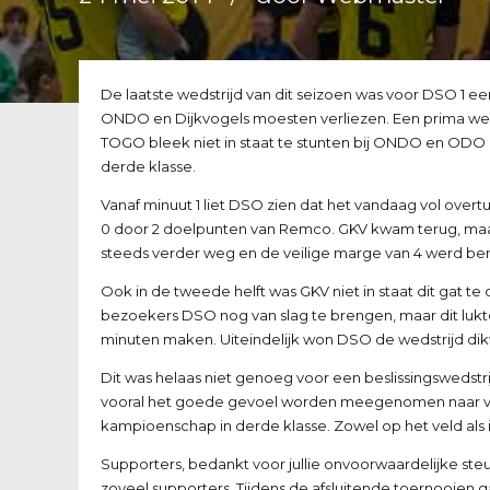
De laatste wedstrijd van dit seizoen was voor DSO 1 
ONDO en Dijkvogels moesten verliezen. Een prima we
TOGO bleek niet in staat te stunten bij ONDO en ODO l
derde klasse.
Vanaf minuut 1 liet DSO zien dat het vandaag vol overtu
0 door 2 doelpunten van Remco. GKV kwam terug, maar
steeds verder weg en de veilige marge van 4 werd ber
Ook in de tweede helft was GKV niet in staat dit gat t
bezoekers DSO nog van slag te brengen, maar dit lukte
minuten maken. Uiteindelijk won DSO de wedstrijd dik
Dit was helaas niet genoeg voor een beslissingswedstri
vooral het goede gevoel worden meegenomen naar vol
kampioenschap in derde klasse. Zowel op het veld als 
Supporters, bedankt voor jullie onvoorwaardelijke ste
zoveel supporters. Tijdens de afsluitende toernooien g