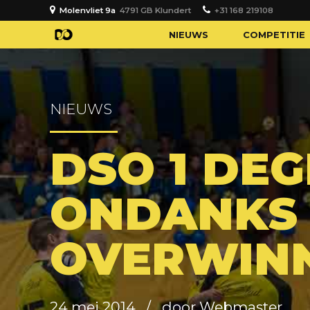
Molenvliet 9a
4791 GB Klundert
+31 168 219108
NIEUWS
COMPETITIE
NIEUWS
DSO 1 DE
ONDANKS
OVERWIN
24 mei 2014
door Webmaster