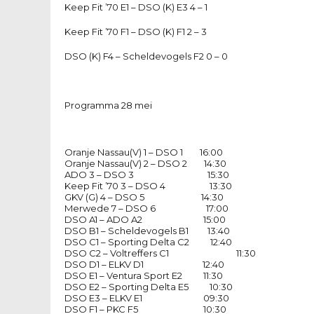
Keep Fit ’70 E1 – DSO (K) E3 4 – 1
Keep Fit ’70 F1 – DSO (K) F1 2 – 3
DSO (K) F4 – Scheldevogels F2 0 – 0
Programma 28 mei
Oranje Nassau(V) 1 – DSO 1 16:00
Oranje Nassau(V) 2 – DSO 2 14:30
ADO 3 – DSO 3 15:30
Keep Fit ’70 3 – DSO 4 13:30
GKV (G) 4 – DSO 5 14:30
Merwede 7 – DSO 6 17:00
DSO A1 – ADO A2 15:00
DSO B1 – Scheldevogels B1 13:40
DSO C1 – Sporting Delta C2 12:40
DSO C2 – Voltreffers C1 11:30
DSO D1 – ELKV D1 12:40
DSO E1 – Ventura Sport E2 11:30
DSO E2 – Sporting Delta E5 10:30
DSO E3 – ELKV E1 09:30
DSO F1 – PKC F5 10:30