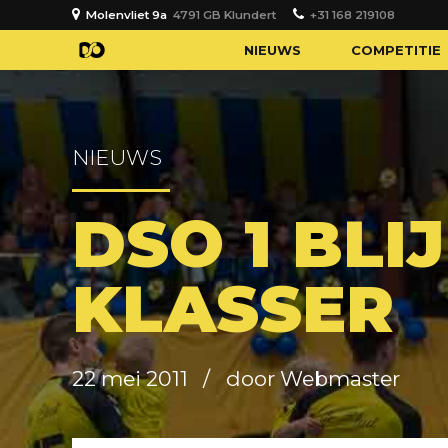
Molenvliet 9a
4791 GB Klundert
+31 168 219108
NIEUWS
COMPETITIE
NIEUWS
DSO 1 BLIJ
KLASSER
22 mei 2011
door Webmaster