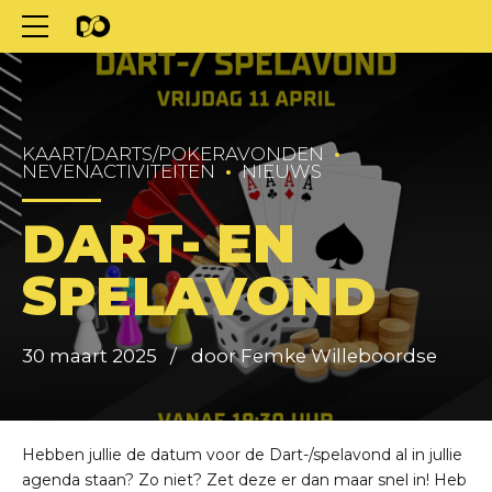
KAART/DARTS/POKERAVONDEN
NEVENACTIVITEITEN
NIEUWS
DART- EN
SPELAVOND
30 maart 2025
door Femke Willeboordse
Hebben jullie de datum voor de Dart-/spelavond al in jullie
agenda staan? Zo niet? Zet deze er dan maar snel in! Heb