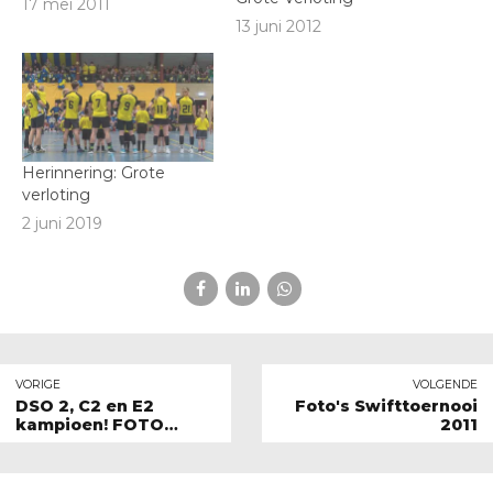
17 mei 2011
13 juni 2012
Herinnering: Grote
verloting
2 juni 2019
VORIGE
VOLGENDE
DSO 2, C2 en E2
Foto's Swifttoernooi
kampioen! FOTO
2011
UPDATE