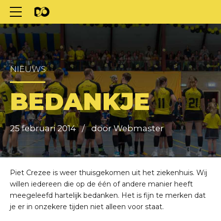
NIEUWS
BEDANKJE
25 februari 2014
door Webmaster
Piet Crezee is weer thuisgekomen uit het ziekenhuis. Wij
willen iedereen die op de één of andere manier heeft
meegeleefd hartelijk bedanken. Het is fijn te merken dat
je er in onzekere tijden niet alleen voor staat.