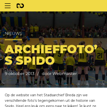
NIEUWS
ARCHIEFFOTO’
S SPIDO
9 oktober 2013
door Webmaster
Op de website van het Stadsarchief Breda zijn we
verschillende foto’s tegengekomen uit de historie van
Spido. Heel erg leuk om eens naar te kijken! Je kunt ze