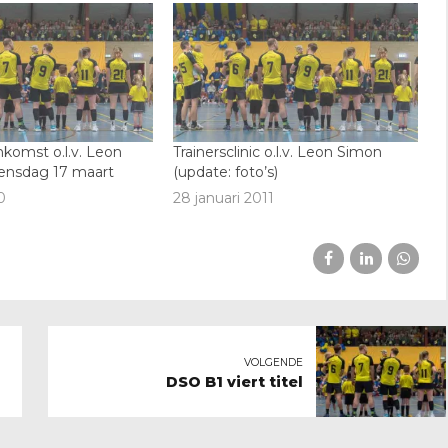
nkomst o.l.v. Leon
Trainersclinic o.l.v. Leon Simon
ensdag 17 maart
(update: foto’s)
0
28 januari 2011
VOLGENDE
DSO B1 viert titel