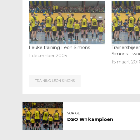
Leuke training Leon Simons
Trainersbijee
Simons – wo
1 december 2005
15 maart 201
TRAINING LEON SIMONS
VORIGE
DSO W1 kampioen