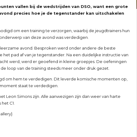
unten vallen bij de wedstrijden van DSO, want een grote
avond precies hoe je de tegenstander kan uitschakelen
odigd om een training te verzorgen, waarbij de jeugdtrainers hun
et onderwerp van deze avond was verdedigen.
een leerzame avond. Besproken werd onder andere de beste
het pad af van je tegenstander. Na een duidelijke instructie van
wacht werd, werd er geoefend in kleine groepjes. De oefeningen
e loop van de training steeds meer onder druk gezet.
odigd om hem te verdedigen. Dit leverde komische momenten op,
 moment staat te verdedigen.
t Leon Simons zijn. Alle aanwezigen zijn dan weer van harte
 het C1.
allery}