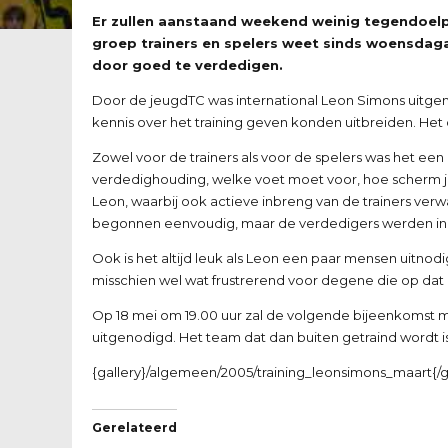
Er zullen aanstaand weekend weinig tegendoelp
groep trainers en spelers weet sinds woensdag
door goed te verdedigen.
Door de jeugdTC was international Leon Simons uitgen
kennis over het training geven konden uitbreiden. H
Zowel voor de trainers als voor de spelers was het 
verdedighouding, welke voet moet voor, hoe scherm je 
Leon, waarbij ook actieve inbreng van de trainers ver
begonnen eenvoudig, maar de verdedigers werden in d
Ook is het altijd leuk als Leon een paar mensen uitn
misschien wel wat frustrerend voor degene die op dat
Op 18 mei om 19.00 uur zal de volgende bijeenkomst me
uitgenodigd. Het team dat dan buiten getraind wordt is
{gallery}/algemeen/2005/training_leonsimons_maart{/g
Gerelateerd