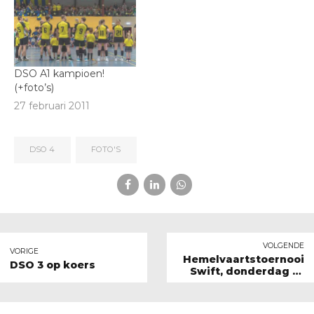
DSO A1 kampioen!
(+foto’s)
27 februari 2011
DSO 4
FOTO'S
VOLGENDE
VORIGE
Hemelvaartstoernooi
DSO 3 op koers
Swift, donderdag 21
mei 2009