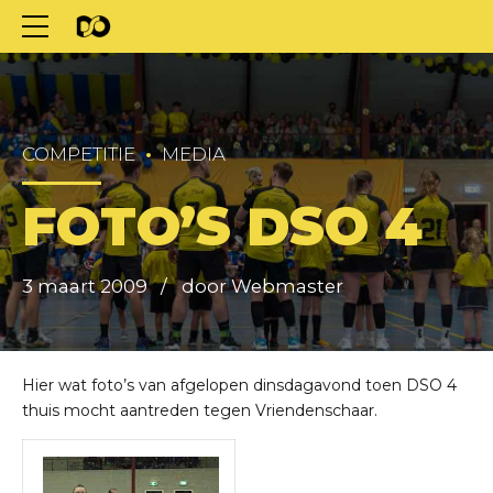
COMPETITIE
MEDIA
FOTO’S DSO 4
3 maart 2009
door Webmaster
Hier wat foto’s van afgelopen dinsdagavond toen DSO 4
thuis mocht aantreden tegen Vriendenschaar.