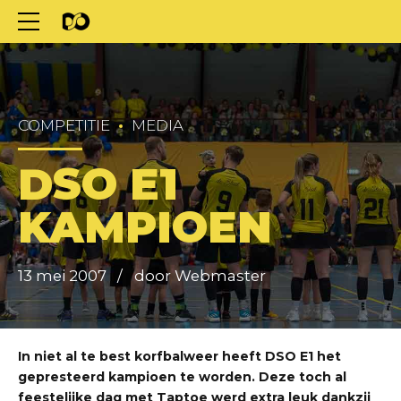
COMPETITIE
MEDIA
DSO E1
KAMPIOEN
13 mei 2007
door Webmaster
In niet al te best korfbalweer heeft DSO E1 het
gepresteerd kampioen te worden. Deze toch al
feestelijke dag met Taptoe werd extra leuk dankzij