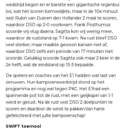
wedstrijd begon en er barstte een gigantische regenbui
los, wat het scoren bemoeilijkte, maar in de 10e minuut
wist Rubin van Dueren den Hollander 2 maal te scoren,
waardoor DSO op 2-0 voorkwam. Frank Posthumus
scoorde vrij vlug daarna. Sagitta kon vrij weinig meer,
waardoor de ruststand op 7-1 kwam. Na rust bleef DSO
veel sterker, maar maakte gewoon kansen niet af,
waardoor DSO zelfs een periode van 17 minuten niet
scoorde. Gelukkig scoorde Sagitta ook maar 2 keer in de
2e helft, wat de eindstand op 13-3 bepaalde.
De spelers en coaches van het E1 hadden wat last van
zenuwen. Hun kampioenswedstrijd stond op het
programma en nog wel tegen PKC. Het E1had een
spannende pot tot de rust, met een gelijkspel van 1-1
werd er gerust. Na de rust wist DSO 2 doelpunten te
scoren en daardoor de winst te pakken.Van harte
gefeliciteerd met jullie kampioenschap!
SWIFT toernooi