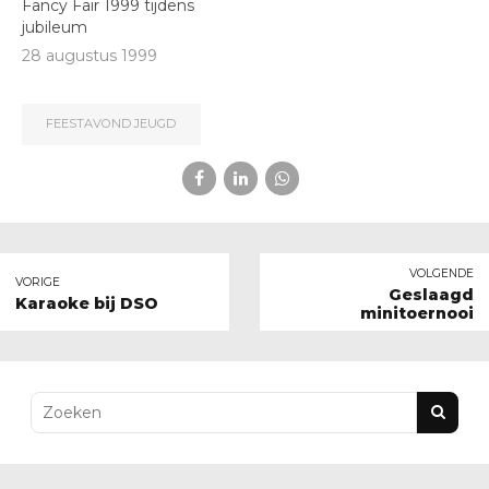
Fancy Fair 1999 tijdens
jubileum
28 augustus 1999
FEESTAVOND JEUGD
VOLGENDE
VORIGE
Geslaagd
Karaoke bij DSO
minitoernooi