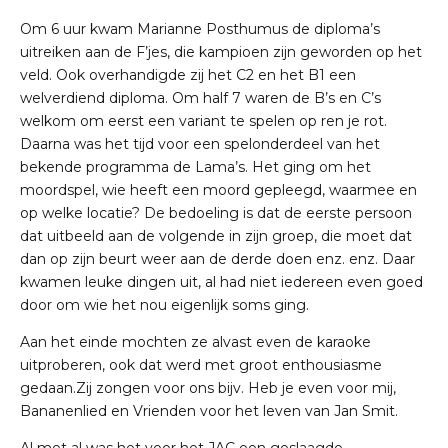
Om 6 uur kwam Marianne Posthumus de diploma’s
uitreiken aan de F’jes, die kampioen zijn geworden op het
veld. Ook overhandigde zij het C2 en het B1 een
welverdiend diploma. Om half 7 waren de B’s en C’s
welkom om eerst een variant te spelen op ren je rot.
Daarna was het tijd voor een spelonderdeel van het
bekende programma de Lama’s. Het ging om het
moordspel, wie heeft een moord gepleegd, waarmee en
op welke locatie? De bedoeling is dat de eerste persoon
dat uitbeeld aan de volgende in zijn groep, die moet dat
dan op zijn beurt weer aan de derde doen enz. enz. Daar
kwamen leuke dingen uit, al had niet iedereen even goed
door om wie het nou eigenlijk soms ging.
Aan het einde mochten ze alvast even de karaoke
uitproberen, ook dat werd met groot enthousiasme
gedaan.Zij zongen voor ons bijv. Heb je even voor mij,
Bananenlied en Vrienden voor het leven van Jan Smit.
Al met al was het voor het JAC een geslaagde