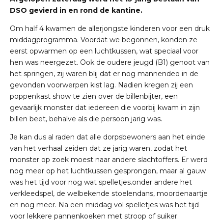
DSO gevierd in en rond de kantine.
Om half 4 kwamen de allerjongste kinderen voor een druk
middagprogramma. Voordat we begonnen, konden ze
eerst opwarmen op een luchtkussen, wat speciaal voor
hen was neergezet. Ook de oudere jeugd (B1) genoot van
het springen, zij waren blij dat er nog mannendeo in de
gevonden voorwerpen kist lag. Nadien kregen zij een
poppenkast show te zien over de billenbijter, een
gevaarlijk monster dat iedereen die voorbij kwam in zijn
billen beet, behalve als die persoon jarig was.
Je kan dus al raden dat alle dorpsbewoners aan het einde
van het verhaal zeiden dat ze jarig waren, zodat het
monster op zoek moest naar andere slachtoffers. Er werd
nog meer op het luchtkussen gesprongen, maar al gauw
was het tijd voor nog wat spelletjes.onder andere het
verkleedspel, de welbekende stoelendans, moordenaartje
en nog meer. Na een middag vol spelletjes was het tijd
voor lekkere pannenkoeken met stroop of suiker.