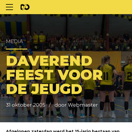
MEDIA
DAVEREND
FEEST VOOR
DE JEUGD
31 oktober 2005
door Webmaster
Afgelopen zaterdag werd het 15-jarig bestaan van