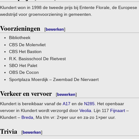
Klundert won in 1998 de tweede prijs bij Entente Florale, de Europese
wedstrijd voor groenvoorziening in gemeenten.
Voorzieningen
[
bewerken
]
Bibliotheek
CBS De Molenvliet
CBS Het Bastion
R.K. Basisschool De Rietvest
SBO Het Palet
OBS De Cocon
Sportplaza Moerdijk – Zwembad De Niervaert
Verkeer en vervoer
[
bewerken
]
Klundert is bereikbaar vanaf de
A17
en de
N285
. Het openbaar
vervoer in Klundert wordt verzorgd door
Veolia
. Lijn 117
Fijnaart
–
Klundert –
Breda
, Ma t/m vr: 2×per uur en za-zo 1×per uur.
Trivia
[
bewerken
]