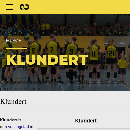
HOME
KLUNDERT
Onderstaande informatie komt grotendeels van de
Wikipedia
pagina over Klundert
.
Klundert
Klundert
is
Klundert
een
vestingstad
in