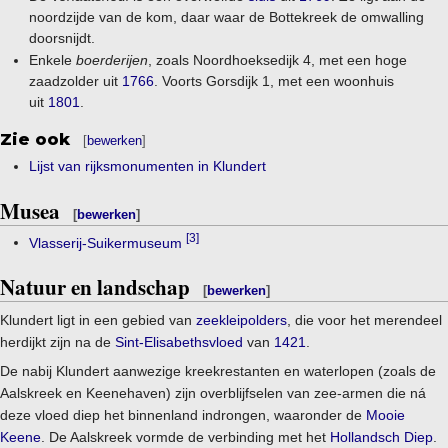
noordzijde van de kom, daar waar de Bottekreek de omwalling
doorsnijdt.
Enkele
boerderijen
, zoals Noordhoeksedijk 4, met een hoge
zaadzolder uit
1766
. Voorts Gorsdijk 1, met een woonhuis
uit
1801
.
Zie ook
[
bewerken
]
Lijst van rijksmonumenten in Klundert
Musea
[
bewerken
]
[3]
Vlasserij-Suikermuseum
Natuur en landschap
[
bewerken
]
Klundert ligt in een gebied van
zeekleipolders
, die voor het merendeel
herdijkt zijn na de
Sint-Elisabethsvloed
van
1421
.
De nabij Klundert aanwezige kreekrestanten en waterlopen (zoals de
Aalskreek en Keenehaven) zijn overblijfselen van zee-armen die ná
deze vloed diep het binnenland indrongen, waaronder de
Mooie
Keene
. De Aalskreek vormde de verbinding met het
Hollandsch Diep
.