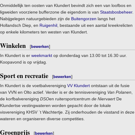
Onmiddellijk ten oosten van Klundert bevindt zich een van loofbos en
ligweiden voorziene bufferzone die eigendom is van
Staatsbosbeheer
.
Nabijgelegen natuurgebieden zijn de
Buitengorzen
langs het
Hollandsch Diep, en
Ruigenhil
, bestaande uit een aantal kreekrelicten
op enkele kilometers ten westen van Klundert.
Winkelen
[
bewerken
]
In Klundert is er
weekmarkt
op donderdag van 13.00 tot 16.30 uur.
Koopavond is op vrijdag.
Sport en recreatie
[
bewerken
]
In Klundert is de voetbalvereniging
VV Klundert
ontstaan uit de fusie
van VVN en Olto actief. Verder is er de tennisvereniging
Van Polanen
,
de korfbalvereniging
DSO
en ruitersportcentrum
de Niervaert
De
Klundertse vestingwateren worden gepacht door de lokale
visvereniging KHSV `t Wachtertje. Zij onderhouden de visstand in deze
wateren en organiseren diverse competities.
Groenprijs
[
bewerken
]