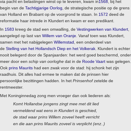
via pacht en belastingen winst op te leveren, kwam in
1568
, bij het
begin van de
Tachtigjarige Oorlog
, de strategische positie op de grens
van Holland en Brabant op de voorgrond te staan. In
1572
deed de
reformatie haar intrede in Klundert en kwam er een predikant.
In
1583
kreeg de stad een omwalling, de
Vestingwerken van Klundert
,
aangelegd op last van
Willem van Oranje
. Vanaf toen was Klundert,
samen met het nabijgelegen
Willemstad
, een onderdeel van
de
Stelling van het Hollandsch Diep en het Volkerak
. Klundert is echter
nooit belegerd door de Spanjaarden: het werd goed beschermd, onder
meer door een
schip van oorloghe
dat in de
Roode Vaart
was gelegen.
Ook
prins Maurits
had een zwak voor de stad: hij schonk het zijn
raadhuis. Dit alles had ermee te maken dat de prinsen hier
persoonlijke bezittingen hadden. In het
Prinsenhof
zetelde de
rentmeester.
Met Koninginnedag zong men vroeger dan ook liederen als:
Komt Hollandse jongens zingt mee met dit lied
vermeldend wat eens in Klundert is geschied,
de stad waar prins Willem zoveel heeft verricht
en die aan prins Maurits zoveel is verplicht (enz..)