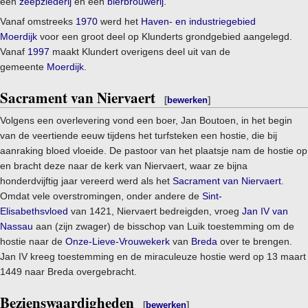
een
zeepziederij
en een
bierbrouwerij
.
Vanaf omstreeks
1970
werd het
Haven- en industriegebied
Moerdijk
voor een groot deel op Klunderts grondgebied aangelegd.
Vanaf
1997
maakt Klundert overigens deel uit van de
gemeente
Moerdijk
.
Sacrament van Niervaert
[
bewerken
]
Volgens een overlevering vond een boer, Jan Boutoen, in het begin
van de veertiende eeuw tijdens het turfsteken een hostie, die bij
aanraking bloed vloeide. De pastoor van het plaatsje nam de hostie op
en bracht deze naar de kerk van Niervaert, waar ze bijna
honderdvijftig jaar vereerd werd als het
Sacrament van Niervaert
.
Omdat vele overstromingen, onder andere de
Sint-
Elisabethsvloed
van 1421, Niervaert bedreigden, vroeg
Jan IV van
Nassau
aan (zijn zwager) de bisschop van Luik toestemming om de
hostie naar de
Onze-Lieve-Vrouwekerk
van
Breda
over te brengen.
Jan IV kreeg toestemming en de miraculeuze hostie werd op 13 maart
1449 naar Breda overgebracht.
Bezienswaardigheden
[
bewerken
]