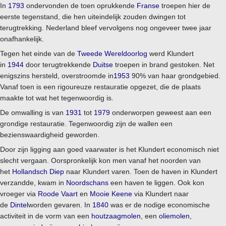
In
1793
ondervonden de toen oprukkende
Franse
troepen hier de
eerste tegenstand, die hen uiteindelijk zouden dwingen tot
terugtrekking. Nederland bleef vervolgens nog ongeveer twee jaar
onafhankelijk.
Tegen het einde van de
Tweede Wereldoorlog
werd Klundert
in
1944
door terugtrekkende
Duitse
troepen in brand gestoken. Net
enigszins hersteld, overstroomde in
1953
90% van haar grondgebied.
Vanaf toen is een rigoureuze restauratie opgezet, die de plaats
maakte tot wat het tegenwoordig is.
De omwalling is van
1931
tot
1979
onderworpen geweest aan een
grondige restauratie. Tegenwoordig zijn de wallen een
bezienswaardigheid geworden.
Door zijn ligging aan goed vaarwater is het Klundert economisch niet
slecht vergaan. Oorspronkelijk kon men vanaf het noorden van
het
Hollandsch Diep
naar Klundert varen. Toen de haven in Klundert
verzandde, kwam in
Noordschans
een haven te liggen. Ook kon
vroeger via
Roode Vaart
en
Mooie Keene
via Klundert naar
de
Dintel
worden gevaren. In
1840
was er de nodige economische
activiteit in de vorm van een
houtzaagmolen
, een
oliemolen
,