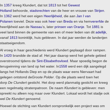
In
1357
kreeg Klundert, dat tot
1813
tot het
Gewest
Holland
behoorde,
stadsrechten
van de heer en vrouwe van
Strijen
.
In
1362
werd het een eigen
Heerlijkheid
, die aan
Jan I van
Polanen
toeviel. Deze was ook
heer
van
Breda
en via hem
vererfde
de
heerlijkheid aan de
Nassau
‘s, later
prinsen van Oranje
. Tot
1881
is
veel land binnen de gemeente van een of meer leden van dit
adellijk
,
vanaf
1813
koninklijk, huis gebleven. In dat jaar werden de landerijen
staatseigendom.
Al vroeg in haar geschiedenis werd Klundert geplaagd door rampen.
In
1420
brandde de stad af. Het jaar daarop werd het gehele gebied
overstroomd tijdens de
Sint-Elisabethsvloed
. Maar spoedig begon de
terugwinning van land op het water. In
1558
werd een dijk aangelegd
langs het Hollands Diep en op de plaats waar eens Niervaart had
gelegen ontstond de
Groote Polder
. Op die plaats werd toen het
dorp
De Clundert
gesticht. Het dorp werd planmatig gesticht en kreeg
een regelmatig stratenpatroon. De naam
Klundert
is gebleven: men
spreekt nu alleen nog maar over Klundert. Lokaal wordt het stadje ook
wel
De Klundert
genoemd.
Hoewel de stichting van Klundert oorspronkelijk een project was om