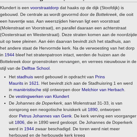
Klundert is een
voorstraatdorp
dat haaks op de dijk (Stoofdijk) is
gebouwd. De centrale as wordt gevormd door de
Bottekreek
, die ooit
een haventje was. Aan weerszijden hiervan ligt een voorstraat
(Molenstraat en Voorstraat), en parallel daaraan een achterstraat
(Oosterstraat en Westerstraat). Deze straten komen aan de noordzijde
uit op twee pleinen. Aan één daarvan bevindt zich het stadhuis, aan
het andere staat de Hervormde kerk. Na de verwoesting van het dorp
in
1944
bleef het stratenpatroon intact, werden de huizen aan de
Bottekreek door groenstroken vervangen, en verrees nieuwbouw in de
stijl van de
Delftse School
.
Het
stadhuis
werd gebouwd in opdracht van
Prins
Maurits
in
1621
. Het bevindt zich aan de Stadhuisring 1 en werd
in
maniëristische
stijl ontworpen door
Melchior van Herbach
.
De
vestingwerken van Klundert
De
Johannes de Doperkerk
, aan Molenstraat 31-33, is van
oorsprong een neogotische kruiskerk uit
1890
, ontworpen
door
Petrus Johannes van Genk
. De kerk verving een voorganger
uit
1806
, die in 1890 werd gesloopt. De Johannes de Doperkerk
werd in
1944
zwaar beschadigd. De toren werd niet meer
herbouwd en de herbouwde kerk kreeg