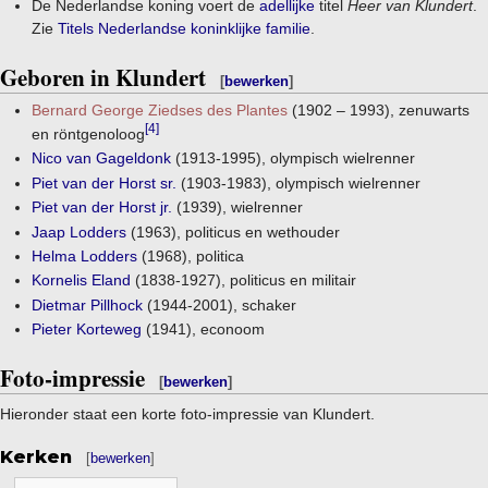
De Nederlandse koning voert de
adellijke
titel
Heer van Klundert
.
Zie
Titels Nederlandse koninklijke familie
.
Geboren in Klundert
[
bewerken
]
Bernard George Ziedses des Plantes
(1902 – 1993), zenuwarts
[4]
en röntgenoloog
Nico van Gageldonk
(1913-1995), olympisch wielrenner
Piet van der Horst sr.
(1903-1983), olympisch wielrenner
Piet van der Horst jr.
(1939), wielrenner
Jaap Lodders
(1963), politicus en wethouder
Helma Lodders
(1968), politica
Kornelis Eland
(1838-1927), politicus en militair
Dietmar Pillhock
(1944-2001), schaker
Pieter Korteweg
(1941), econoom
Foto-impressie
[
bewerken
]
Hieronder staat een korte foto-impressie van Klundert.
Kerken
[
bewerken
]