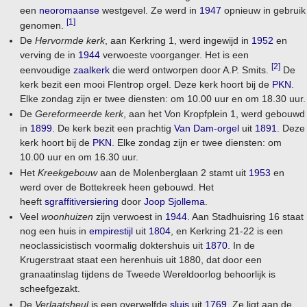
een
neoromaanse
westgevel. Ze werd in
1947
opnieuw in gebruik
[1]
genomen.
De
Hervormde kerk
, aan Kerkring 1, werd ingewijd in
1952
en
verving de in
1944
verwoeste voorganger. Het is een
[2]
eenvoudige
zaalkerk
die werd ontworpen door A.P. Smits.
De
kerk bezit een mooi Flentrop orgel. Deze kerk hoort bij de
PKN
.
Elke zondag zijn er twee diensten: om 10.00 uur en om 18.30 uur.
De
Gereformeerde kerk
, aan het Von Kropfplein 1, werd gebouwd
in
1899
. De kerk bezit een prachtig
Van Dam-orgel
uit
1891
. Deze
kerk hoort bij de
PKN
. Elke zondag zijn er twee diensten: om
10.00 uur en om 16.30 uur.
Het
Kreekgebouw
aan de Molenberglaan 2 stamt uit
1953
en
werd over de Bottekreek heen gebouwd. Het
heeft
sgraffitiversiering
door
Joop Sjollema
.
Veel
woonhuizen
zijn verwoest in
1944
. Aan Stadhuisring 16 staat
nog een huis in
empirestijl
uit
1804
, en Kerkring 21-22 is een
neoclassicistisch voormalig doktershuis uit
1870
. In de
Krugerstraat staat een herenhuis uit 1880, dat door een
granaatinslag tijdens de Tweede Wereldoorlog behoorlijk is
scheefgezakt.
De
Verlaatsheul
is een overwelfde
sluis
uit
1769
. Ze ligt aan de