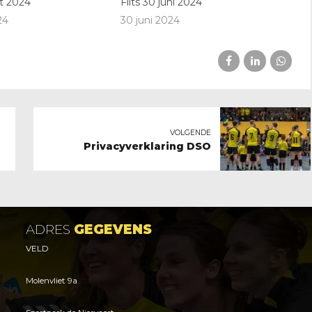
rt 2024
Flits 30 juni 2024
24
30 juni 2024
VOLGENDE
Privacyverklaring DSO
ADRES
GEGEVENS
VELD
Molenvliet 9a