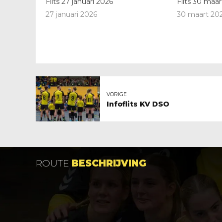
Flits 27 januari 2026
Flits 30 maa
27 januari 2026
30 maart 20
VORIGE
Infoflits KV DSO
ROUTE
BESCHRIJVING