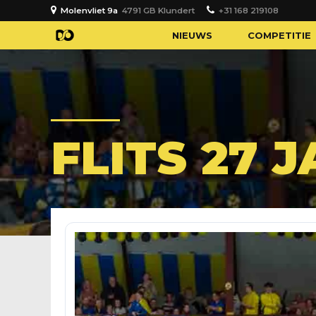
Molenvliet 9a
4791 GB Klundert
+31 168 219108
NIEUWS
COMPETITIE
FLITS 27 