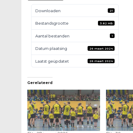
Downloaden
21
Bestandsgrootte
3.82 MB
Aantal bestanden
1
Datum plaatsing
26 maart 2024
Laatst geüpdatet
26 maart 2024
Gerelateerd