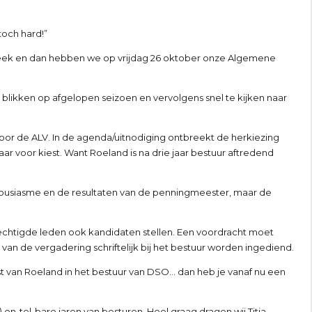
toch hard!”
week en dan hebben we op vrijdag 26 oktober onze Algemene
ikken op afgelopen seizoen en vervolgens snel te kijken naar
voor de ALV. In de agenda/uitnodiging ontbreekt de herkiezing
ar voor kiest. Want Roeland is na drie jaar bestuur aftredend
nthousiasme en de resultaten van de penningmeester, maar de
rechtigde leden ook kandidaten stellen. Een voordracht moet
n de vergadering schriftelijk bij het bestuur worden ingediend.
t van Roeland in het bestuur van DSO… dan heb je vanaf nu een
on-tel-bare jaren van besturen. Heel graag dragen wij Titia