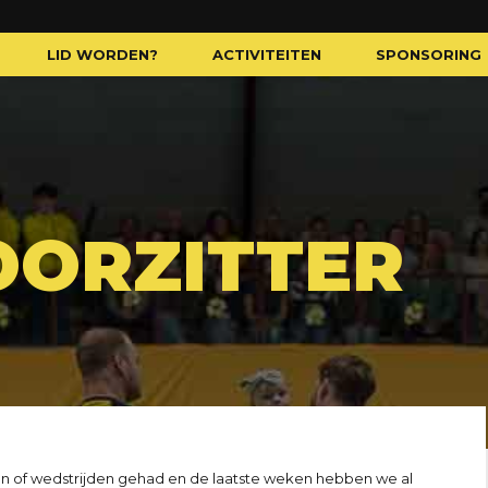
LID WORDEN?
ACTIVITEITEN
SPONSORING
OORZITTER
en of wedstrijden gehad en de laatste weken hebben we al