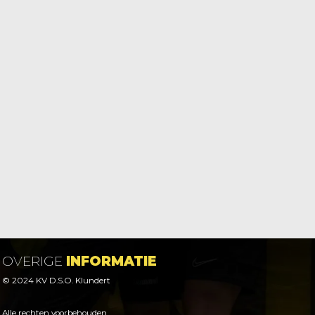
OVERIGE
INFORMATIE
© 2024 KV D.S.O. Klundert
Alle rechten voorbehouden