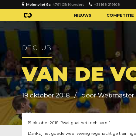
Molenvliet 9a
4791 GB Klundert
+31 168 219108
NIEUWS
COMPETITIE
DE CLUB
VAN DE V
19 oktober 2018
door Webmaster
19 oktober 2018. “Wat gaat het toch hard!”
Dankzij het goede weer weinig regenachtige training