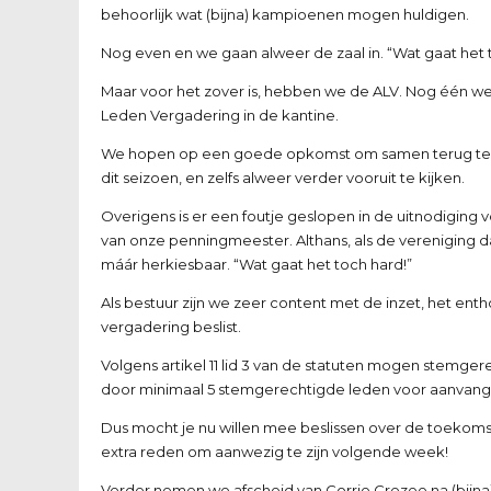
behoorlijk wat (bijna) kampioenen mogen huldigen.
Nog even en we gaan alweer de zaal in. “Wat gaat het 
Maar voor het zover is, hebben we de ALV. Nog één 
Leden Vergadering in de kantine.
We hopen op een goede opkomst om samen terug te bl
dit seizoen, en zelfs alweer verder vooruit te kijken.
Overigens is er een foutje geslopen in de uitnodiging 
van onze penningmeester. Althans, als de vereniging da
máár herkiesbaar. “Wat gaat het toch hard!”
Als bestuur zijn we zeer content met de inzet, het e
vergadering beslist.
Volgens artikel 11 lid 3 van de statuten mogen stemge
door minimaal 5 stemgerechtigde leden voor aanvang va
Dus mocht je nu willen mee beslissen over de toekoms
extra reden om aanwezig te zijn volgende week!
Verder nemen we afscheid van Corrie Crezee na (bijna) 