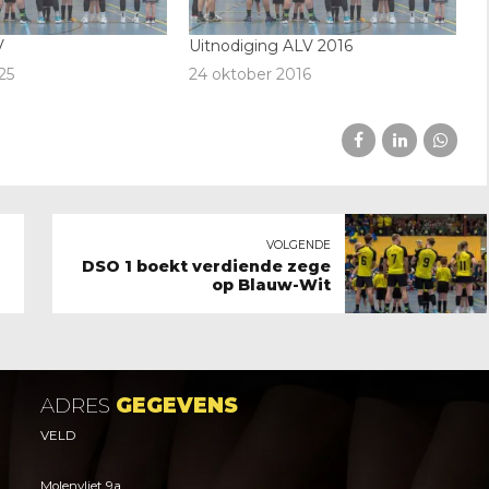
V
Uitnodiging ALV 2016
25
24 oktober 2016
VOLGENDE
DSO 1 boekt verdiende zege
op Blauw-Wit
ADRES
GEGEVENS
VELD
Molenvliet 9a