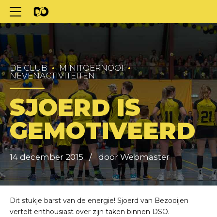
DE CLUB
MINITOERNOOI
NEVENACTIVITEITEN
SJOERD IS
GEMOTIVEERD
14 december 2015
door Webmaster
Dit stukje barst van de energie! Sjoerd van Bezooijen
vertelt enthousiast over zijn taken binnen DSO.