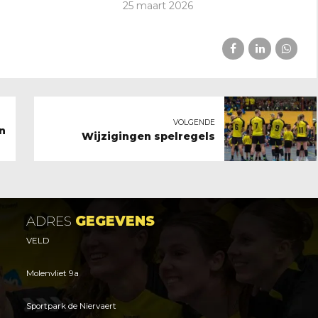
25 maart 2026
VOLGENDE
n
Wijzigingen spelregels
ADRES
GEGEVENS
VELD
Molenvliet 9a
Sportpark de Niervaert