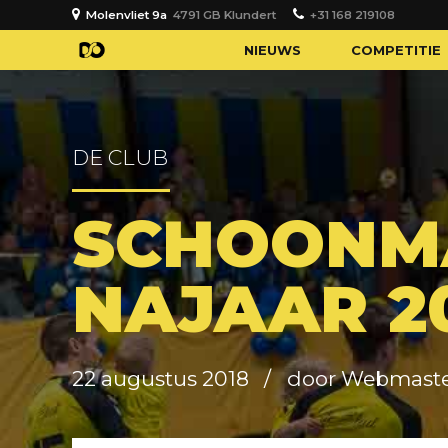
Molenvliet 9a
4791 GB Klundert
+31 168 219108
NIEUWS
COMPETITIE
DE CLUB
SCHOONM
NAJAAR 2
22 augustus 2018
door Webmast