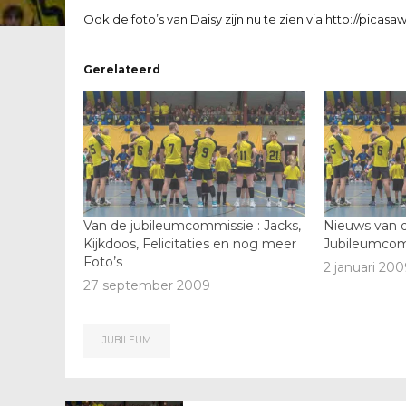
Ook de foto’s van Daisy zijn nu te zien via
http://picasa
Gerelateerd
Van de jubileumcommissie : Jacks,
Nieuws van 
Kijkdoos, Felicitaties en nog meer
Jubileumcom
Foto’s
2 januari 200
27 september 2009
JUBILEUM