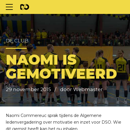
DE CLUB
NAOMI IS
GEMOTIVEERD
29 november 2015
door Webmaster
Naomi Commereuc sprak tijdens de Algemene
ledenvergadering over motivatie en inzet voor DSO. Wie
dit gemist heeft kan het nu inhalen.