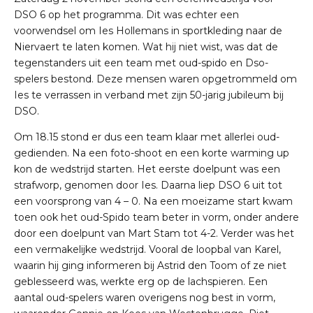
DSO 6 op het programma. Dit was echter een
voorwendsel om Ies Hollemans in sportkleding naar de
Niervaert te laten komen. Wat hij niet wist, was dat de
tegenstanders uit een team met oud-spido en Dso-
spelers bestond. Deze mensen waren opgetrommeld om
Ies te verrassen in verband met zijn 50-jarig jubileum bij
DSO.
Om 18.15 stond er dus een team klaar met allerlei oud-
gedienden. Na een foto-shoot en een korte warming up
kon de wedstrijd starten. Het eerste doelpunt was een
strafworp, genomen door Ies. Daarna liep DSO 6 uit tot
een voorsprong van 4 – 0. Na een moeizame start kwam
toen ook het oud-Spido team beter in vorm, onder andere
door een doelpunt van Mart Stam tot 4-2. Verder was het
een vermakelijke wedstrijd. Vooral de loopbal van Karel,
waarin hij ging informeren bij Astrid den Toom of ze niet
geblesseerd was, werkte erg op de lachspieren. Een
aantal oud-spelers waren overigens nog best in vorm,