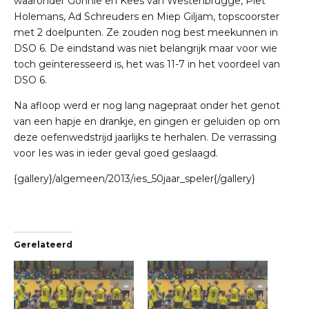
waaronder Gonnie en Kees van Westenbrugge, Piet
Holemans, Ad Schreuders en Miep Giljam, topscoorster
met 2 doelpunten. Ze zouden nog best meekunnen in
DSO 6. De eindstand was niet belangrijk maar voor wie
toch geïnteresseerd is, het was 11-7 in het voordeel van
DSO 6.
Na afloop werd er nog lang nagepraat onder het genot
van een hapje en drankje, en gingen er geluiden op om
deze oefenwedstrijd jaarlijks te herhalen. De verrassing
voor Ies was in ieder geval goed geslaagd.
{gallery}/algemeen/2013/ies_50jaar_speler{/gallery}
Gerelateerd