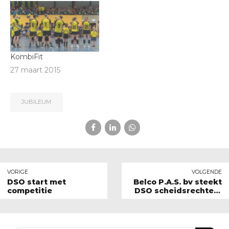
KombiFit
27 maart 2015
JUBILEUM
VORIGE
VOLGENDE
DSO start met
Belco P.A.S. bv steekt
competitie
DSO scheidsrechters
in het nieuw