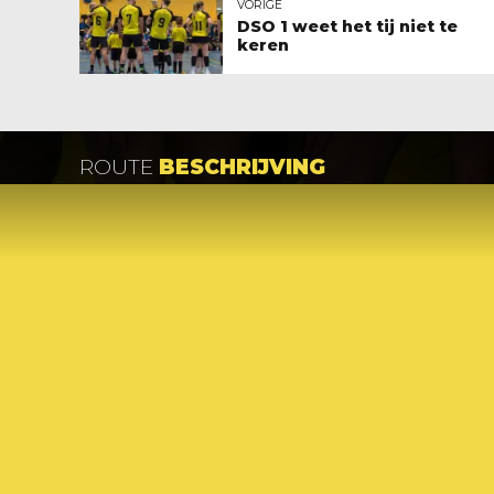
VORIGE
DSO 1 weet het tij niet te
keren
ROUTE
BESCHRIJVING