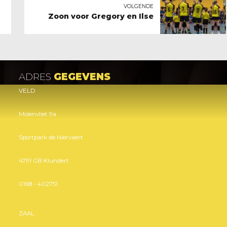
VOLGENDE
Zoon voor Gregory en Ilse
ADRES
GEGEVENS
VELD
Molenvliet 9a
Sportpark de Niervaert
4791 GB Klundert
0168 - 402751
ZAAL