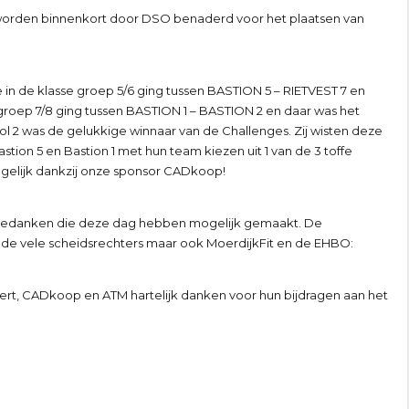
 worden binnenkort door DSO benaderd voor het plaatsen van
le in de klasse groep 5/6 ging tussen BASTION 5 – RIETVEST 7 en
groep 7/8 ging tussen BASTION 1 – BASTION 2 en daar was het
ool 2 was de gelukkige winnaar van de Challenges. Zij wisten deze
ion 5 en Bastion 1 met hun team kiezen uit 1 van de 3 toffe
ogelijk dankzij onze sponsor CADkoop!
lijk bedanken die deze dag hebben mogelijk gemaakt. De
de vele scheidsrechters maar ook MoerdijkFit en de EHBO:
dert, CADkoop en ATM hartelijk danken voor hun bijdragen aan het