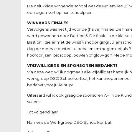
De gelukkige winnende school was de Molenvliet! Zij
een eigen korf op hun schoolplein.
WINNAARS FINALES
Vervolgens was het tijd voor de (halve) finales. De fina
werd gewonnen door Bastion 5. De finale in de klasse 
Bastion 1 die er met de winst vandoor ging! Julianasch
dag de meeste punten te behalen en mogen net als Bast
hoofdprijzen: bioscoop, bowlen of glow-golf! Mede m
VRIJWILLIGERS EN SPONSOREN BEDANKT!
Via deze weg wil ik nogmaals alle vrijwilligers harte
werkgroep DSO Schoolkorfbal, het kantinepersoneel, 
bedankt voor jullie hulp!
Uiteraard wil ik ook graag de sponsoren AH in de Klun
succes!
Tot volgend jaar!
Namens de Werkgroep DSO Schoolkorfbal,