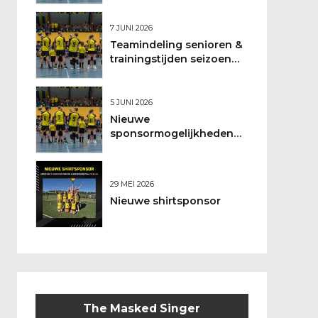
7 JUNI 2026
Teamindeling senioren &
trainingstijden seizoen
2026/2027
5 JUNI 2026
Nieuwe
sponsormogelijkheden
bij DSO
29 MEI 2026
Nieuwe shirtsponsor
The Masked Singer