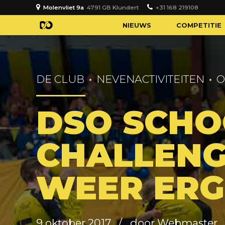
Molenvliet 9a
4791 GB Klundert
+31 168 219108
NIEUWS
COMPETITIE
DE CLUB
NEVENACTIVITEITEN
O
DSO SCH
CHALLENG
WEER ERG
9 oktober 2017
door Webmaster