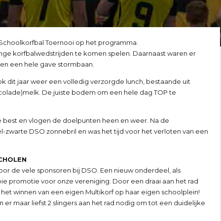
Schoolkorfbal Toernooi op het programma.
nge korfbalwedstrijden te komen spelen. Daarnaast waren er
 en een hele gave stormbaan.
k dit jaar weer een volledig verzorgde lunch, bestaande uit
ocolade)melk. De juiste bodem om een hele dag TOP te
de best en vlogen de doelpunten heen en weer. Na de
-zwarte DSO zonnebril en was het tijd voor het verloten van een
CHOLEN
oor de vele sponsoren bij DSO. Een nieuw onderdeel, als
ie promotie voor onze vereniging. Door een draai aan het rad
et winnen van een eigen Multikorf op haar eigen schoolplein!
er maar liefst 2 slingers aan het rad nodig om tot een duidelijke