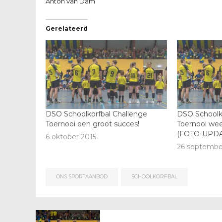
Anton van Dam
Gerelateerd
DSO Schoolkorfbal Challenge
DSO Schoolko
Toernooi een groot succes!
Toernooi we
(FOTO-UPDA
6 oktober 2015
26 septembe
ONS SPORTAANBOD
SCHOOLKORFBAL