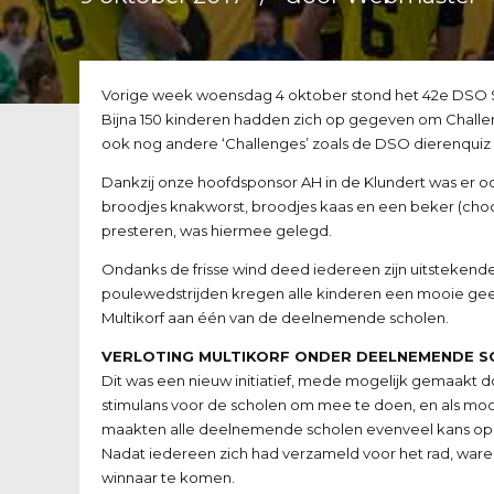
Vorige week woensdag 4 oktober stond het 42e DSO 
Bijna 150 kinderen hadden zich op gegeven om Challe
ook nog andere ‘Challenges’ zoals de DSO dierenquiz
Dankzij onze hoofdsponsor AH in de Klundert was er oo
broodjes knakworst, broodjes kaas en een beker (ch
presteren, was hiermee gelegd.
Ondanks de frisse wind deed iedereen zijn uitsteken
poulewedstrijden kregen alle kinderen een mooie geel
Multikorf aan één van de deelnemende scholen.
VERLOTING MULTIKORF ONDER DEELNEMENDE S
Dit was een nieuw initiatief, mede mogelijk gemaakt d
stimulans voor de scholen om mee te doen, en als moo
maakten alle deelnemende scholen evenveel kans op h
Nadat iedereen zich had verzameld voor het rad, waren 
winnaar te komen.