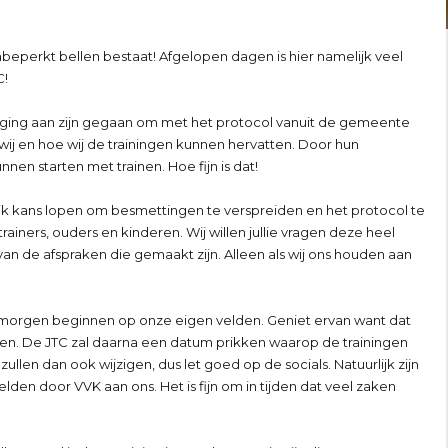
nbeperkt bellen bestaat! Afgelopen dagen is hier namelijk veel
C!
daging aan zijn gegaan om met het protocol vanuit de gemeente
f wij en hoe wij de trainingen kunnen hervatten. Door hun
en starten met trainen. Hoe fijn is dat!
jk kans lopen om besmettingen te verspreiden en het protocol te
ainers, ouders en kinderen. Wij willen jullie vragen deze heel
n de afspraken die gemaakt zijn. Alleen als wij ons houden aan
e morgen beginnen op onze eigen velden. Geniet ervan want dat
 leggen. De JTC zal daarna een datum prikken waarop de trainingen
llen dan ook wijzigen, dus let goed op de socials. Natuurlijk zijn
lden door VVK aan ons. Het is fijn om in tijden dat veel zaken