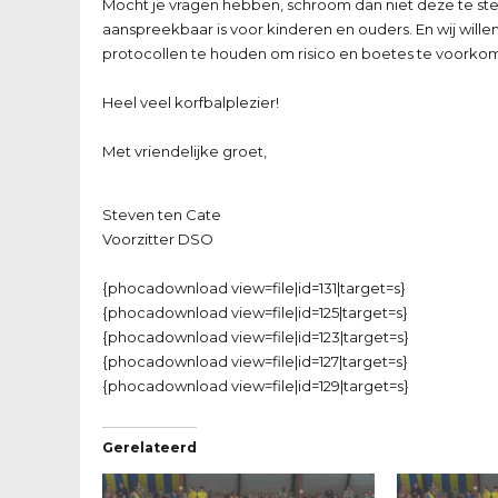
Mocht je vragen hebben, schroom dan niet deze te stell
aanspreekbaar is voor kinderen en ouders. En wij wille
protocollen te houden om risico en boetes te voorko
Heel veel korfbalplezier!
Met vriendelijke groet,
Steven ten Cate
Voorzitter DSO
{phocadownload view=file|id=131|target=s}
{phocadownload view=file|id=125|target=s}
{phocadownload view=file|id=123|target=s}
{phocadownload view=file|id=127|target=s}
{phocadownload view=file|id=129|target=s}
Gerelateerd