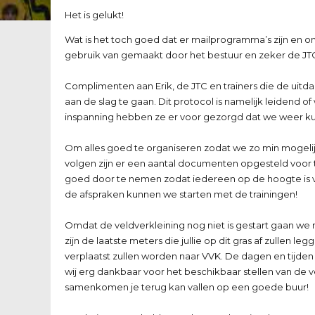
Het is gelukt!
Wat is het toch goed dat er mailprogramma’s zijn en o
gebruik van gemaakt door het bestuur en zeker de JT
Complimenten aan Erik, de JTC en trainers die de uit
aan de slag te gaan. Dit protocol is namelijk leidend o
inspanning hebben ze er voor gezorgd dat we weer kunn
Om alles goed te organiseren zodat we zo min mogeli
volgen zijn er een aantal documenten opgesteld voor tr
goed door te nemen zodat iedereen op de hoogte is va
de afspraken kunnen we starten met de trainingen!
Omdat de veldverkleining nog niet is gestart gaan w
zijn de laatste meters die jullie op dit gras af zullen
verplaatst zullen worden naar VVK. De dagen en tijden zu
wij erg dankbaar voor het beschikbaar stellen van de ve
samenkomen je terug kan vallen op een goede buur!