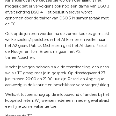
Afhankelijk van de keuzes die worden gemaakt is het
mogelijk dat er vervolgens ook nog een dame van DSO 3
afvalt richting DSO 4. Het besluit hierover wordt
genomen door de trainer van DSO 3 in samenspraak met
de TC.
Ook bij de junioren worden na de zomer keuzes gemaakt
welke spelers/speelsters in het A1 komen en welke naar
het A2 gaan. Patrick Michielsen gaat het A1 doen, Pascal
de Nooijer en Tom Broersma gaan het A2
trainen/coachen.
Mocht je vragen hebben n.a.v. de teamindeling, dan gaan
we als TC graag met je in gesprek. Op dinsdagavond 27
juni tussen 20:00 en 21:00 uur zijn Pascal en Angelique
aanwezig in de kantine en beschikbaar voor vragen/uitleg.
Wellicht tot ziens nog op de inloopavond of anders bij het
koppelschieten. Wij wensen iedereen in ieder geval alvast
een fijne zomervakantie toe.
Namens de TC,