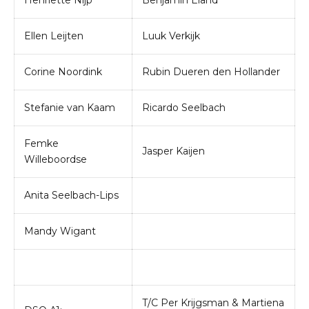
Henriette Nijp
Benjamin Eland
Ellen Leijten
Luuk Verkijk
Corine Noordink
Rubin Dueren den Hollander
Stefanie van Kaam
Ricardo Seelbach
Femke
Jasper Kaijen
Willeboordse
Anita Seelbach-Lips
Mandy Wigant
T/C Per Krijgsman & Martiena