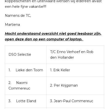
koppelschieten en uiterwaard wensen wij iedereen alvast
een hele fijne vakantie!!!!
Namens de TC,
Martiena
Mocht onderstaand overzicht niet goed leesbaar zijn,
open deze dan op een computer of laptop.
T/C Enno Verhoef en Rob
DSO Selectie
den Hollander
1. Lieke den Toom
1. Erik Keller
2. Naomi
2. Per Krijgsman
Commereuc
3. Lotte Eland
3. Jean-Paul Commereuc