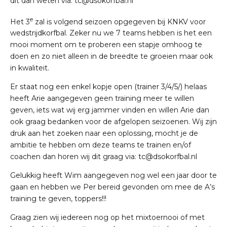
dit dan weten via:
tc@dsokorfbal.nl
e
Het 3
zal is volgend seizoen opgegeven bij KNKV voor
wedstrijdkorfbal. Zeker nu we 7 teams hebben is het een
mooi moment om te proberen een stapje omhoog te
doen en zo niet alleen in de breedte te groeien maar ook
in kwaliteit.
Er staat nog een enkel kopje open (trainer 3/4/5/) helaas
heeft Arie aangegeven geen training meer te willen
geven, iets wat wij erg jammer vinden en willen Arie dan
ook graag bedanken voor de afgelopen seizoenen. Wij zijn
druk aan het zoeken naar een oplossing, mocht je de
ambitie te hebben om deze teams te trainen en/of
coachen dan horen wij dit graag via:
tc@dsokorfbal.nl
Gelukkig heeft Wim aangegeven nog wel een jaar door te
gaan en hebben we Per bereid gevonden om mee de A’s
training te geven, toppers!!!
Graag zien wij iedereen nog op het mixtoernooi of met