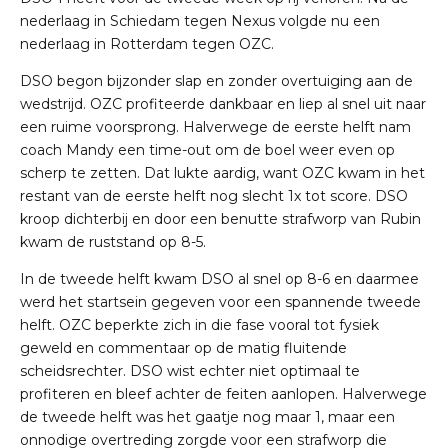
nederlaag in Schiedam tegen Nexus volgde nu een
nederlaag in Rotterdam tegen OZC.
DSO begon bijzonder slap en zonder overtuiging aan de
wedstrijd. OZC profiteerde dankbaar en liep al snel uit naar
een ruime voorsprong. Halverwege de eerste helft nam
coach Mandy een time-out om de boel weer even op
scherp te zetten. Dat lukte aardig, want OZC kwam in het
restant van de eerste helft nog slecht 1x tot score. DSO
kroop dichterbij en door een benutte strafworp van Rubin
kwam de ruststand op 8-5.
In de tweede helft kwam DSO al snel op 8-6 en daarmee
werd het startsein gegeven voor een spannende tweede
helft. OZC beperkte zich in die fase vooral tot fysiek
geweld en commentaar op de matig fluitende
scheidsrechter. DSO wist echter niet optimaal te
profiteren en bleef achter de feiten aanlopen. Halverwege
de tweede helft was het gaatje nog maar 1, maar een
onnodige overtreding zorgde voor een strafworp die