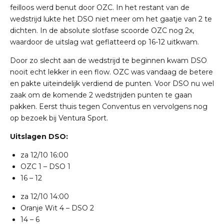
feilloos werd benut door OZC. In het restant van de
wedstrijd lukte het DSO niet meer om het gaatje van 2 te
dichten. In de absolute slotfase scoorde OZC nog 2x,
waardoor de uitslag wat geflatteerd op 16-12 uitkwam.
Door zo slecht aan de wedstrijd te beginnen kwam DSO
nooit echt lekker in een flow. OZC was vandaag de betere
en pakte uiteindelijk verdiend de punten. Voor DSO nu wel
zaak om de komende 2 wedstrijden punten te gaan
pakken. Eerst thuis tegen Conventus en vervolgens nog
op bezoek bij Ventura Sport.
Uitslagen DSO:
za 12/10
16:00
OZC 1
–
DSO 1
16 – 12
za 12/10
14:00
Oranje Wit 4
–
DSO 2
14 – 6