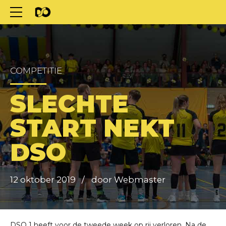
COMPETITIE
SLECHTE
START NEKT
DSO
12 oktober 2019
door Webmaster
DSO 1 heeft voor de tweede week op rij verloren. Na de