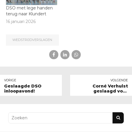
DSO met lege handen
terug naar Klundert
16 januari 2026
WEDSTRIJDVERSLAGEN
VORIGE
VOLGENDE
Geslaagde DSO
Corné Verhulst
inloopavond!
geslaagd voor
Scheidsrechter EF-
jeugd