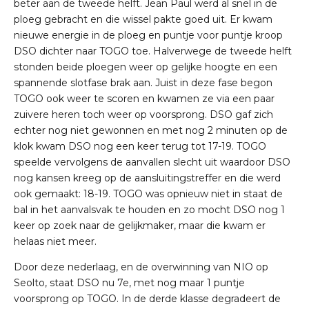
beter aan de tweede helft. Jean Paul werd al snel in de
ploeg gebracht en die wissel pakte goed uit. Er kwam
nieuwe energie in de ploeg en puntje voor puntje kroop
DSO dichter naar TOGO toe. Halverwege de tweede helft
stonden beide ploegen weer op gelijke hoogte en een
spannende slotfase brak aan. Juist in deze fase begon
TOGO ook weer te scoren en kwamen ze via een paar
zuivere heren toch weer op voorsprong. DSO gaf zich
echter nog niet gewonnen en met nog 2 minuten op de
klok kwam DSO nog een keer terug tot 17-19. TOGO
speelde vervolgens de aanvallen slecht uit waardoor DSO
nog kansen kreeg op de aansluitingstreffer en die werd
ook gemaakt: 18-19. TOGO was opnieuw niet in staat de
bal in het aanvalsvak te houden en zo mocht DSO nog 1
keer op zoek naar de gelijkmaker, maar die kwam er
helaas niet meer.
Door deze nederlaag, en de overwinning van NIO op
Seolto, staat DSO nu 7e, met nog maar 1 puntje
voorsprong op TOGO. In de derde klasse degradeert de