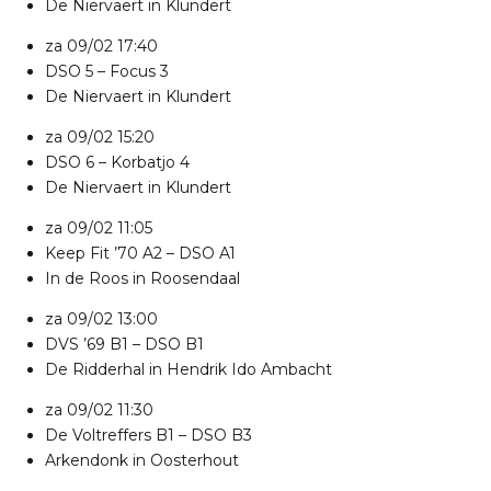
De Niervaert in Klundert
za 09/02
17:40
DSO 5
–
Focus 3
De Niervaert in Klundert
za 09/02
15:20
DSO 6
–
Korbatjo 4
De Niervaert in Klundert
za 09/02
11:05
Keep Fit ’70 A2
–
DSO A1
In de Roos in Roosendaal
za 09/02
13:00
DVS ’69 B1
–
DSO B1
De Ridderhal in Hendrik Ido Ambacht
za 09/02
11:30
De Voltreffers B1
–
DSO B3
Arkendonk in Oosterhout