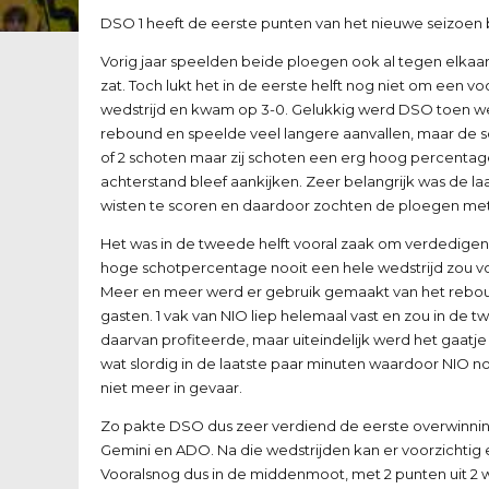
DSO 1 heeft de eerste punten van het nieuwe seizoen 
Vorig jaar speelden beide ploegen ook al tegen elkaa
zat. Toch lukt het in de eerste helft nog niet om een
wedstrijd en kwam op 3-0. Gelukkig werd DSO toen w
rebound en speelde veel langere aanvallen, maar de s
of 2 schoten maar zij schoten een erg hoog percentag
achterstand bleef aankijken. Zeer belangrijk was de laa
wisten te scoren en daardoor zochten de ploegen met
Het was in de tweede helft vooral zaak om verdedigen
hoge schotpercentage nooit een hele wedstrijd zou 
Meer en meer werd er gebruik gemaakt van het rebou
gasten. 1 vak van NIO liep helemaal vast en zou in de
daarvan profiteerde, maar uiteindelijk werd het gaatj
wat slordig in de laatste paar minuten waardoor NIO
niet meer in gevaar.
Zo pakte DSO dus zeer verdiend de eerste overwinning
Gemini en ADO. Na die wedstrijden kan er voorzichti
Vooralsnog dus in de middenmoot, met 2 punten uit 2 w