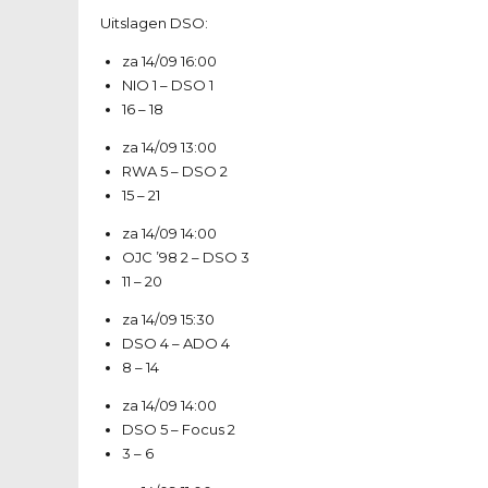
Uitslagen DSO:
za 14/09
16:00
NIO 1
–
DSO 1
16 – 18
za 14/09
13:00
RWA 5
–
DSO 2
15 – 21
za 14/09
14:00
OJC ’98 2
–
DSO 3
11 – 20
za 14/09
15:30
DSO 4
–
ADO 4
8 – 14
za 14/09
14:00
DSO 5
–
Focus 2
3 – 6