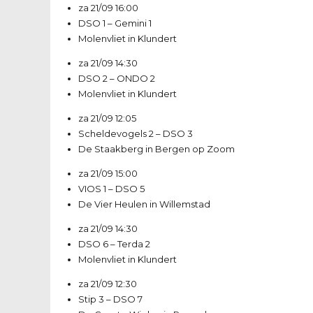
za 21/09
16:00
DSO 1
–
Gemini 1
Molenvliet in Klundert
za 21/09
14:30
DSO 2
–
ONDO 2
Molenvliet in Klundert
za 21/09
12:05
Scheldevogels 2
–
DSO 3
De Staakberg in Bergen op Zoom
za 21/09
15:00
VIOS 1
–
DSO 5
De Vier Heulen in Willemstad
za 21/09
14:30
DSO 6
–
Terda 2
Molenvliet in Klundert
za 21/09
12:30
Stip 3
–
DSO 7