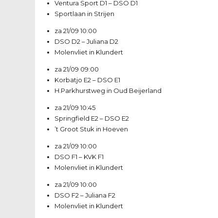
Ventura Sport D1
–
DSO D1
Sportlaan in Strijen
za 21/09
10:00
DSO D2
–
Juliana D2
Molenvliet in Klundert
za 21/09
09:00
Korbatjo E2
–
DSO E1
H.Parkhurstweg in Oud Beijerland
za 21/09
10:45
Springfield E2
–
DSO E2
’t Groot Stuk in Hoeven
za 21/09
10:00
DSO F1
–
KVK F1
Molenvliet in Klundert
za 21/09
10:00
DSO F2
–
Juliana F2
Molenvliet in Klundert