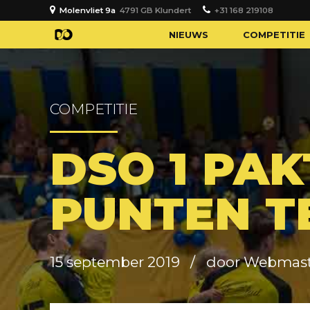
Molenvliet 9a
4791 GB Klundert
+31 168 219108
NIEUWS
COMPETITIE
COMPETITIE
DSO 1 PAK
PUNTEN T
15 september 2019
door Webmast