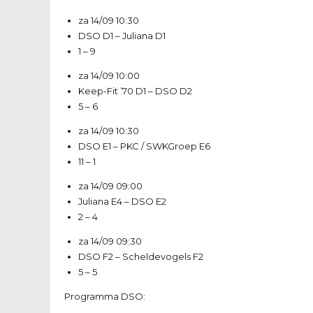
za 14/09
10:30
DSO D1
–
Juliana D1
1 – 9
za 14/09
10:00
Keep-Fit ’70 D1
–
DSO D2
5 – 6
za 14/09
10:30
DSO E1
–
PKC / SWKGroep E6
11 – 1
za 14/09
09:00
Juliana E4
–
DSO E2
2 – 4
za 14/09
09:30
DSO F2
–
Scheldevogels F2
5 – 5
Programma DSO: