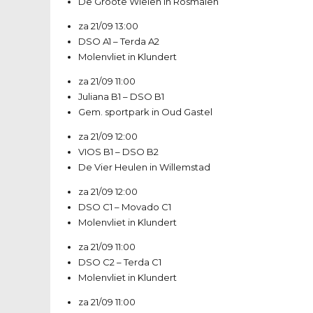
De Groote Wielen in Rosmalen
za 21/09
13:00
DSO A1
–
Terda A2
Molenvliet in Klundert
za 21/09
11:00
Juliana B1
–
DSO B1
Gem. sportpark in Oud Gastel
za 21/09
12:00
VIOS B1
–
DSO B2
De Vier Heulen in Willemstad
za 21/09
12:00
DSO C1
–
Movado C1
Molenvliet in Klundert
za 21/09
11:00
DSO C2
–
Terda C1
Molenvliet in Klundert
za 21/09
11:00