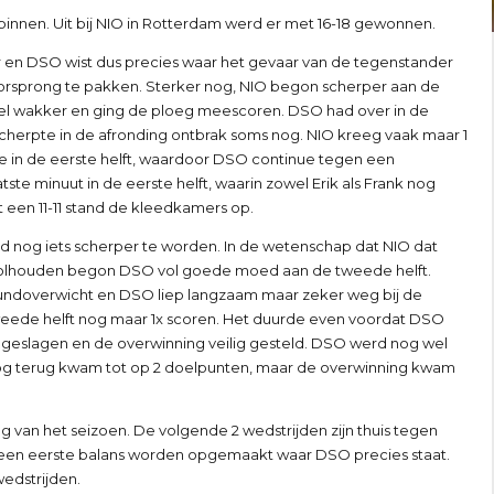
binnen. Uit bij NIO in Rotterdam werd er met 16-18 gewonnen.
r en DSO wist dus precies waar het gevaar van de tegenstander
 voorsprong te pakken. Sterker nog, NIO begon scherper aan de
el wakker en ging de ploeg meescoren. DSO had over in de
cherpte in de afronding ontbrak soms nog. NIO kreeg vaak maar 1
e in de eerste helft, waardoor DSO continue tegen een
tste minuut in de eerste helft, waarin zowel Erik als Frank nog
 een 11-11 stand de kleedkamers op.
d nog iets scherper te worden. In de wetenschap dat NIO dat
volhouden begon DSO vol goede moed aan de tweede helft.
ndoverwicht en DSO liep langzaam maar zeker weg bij de
 tweede helft nog maar 1x scoren. Het duurde even voordat DSO
e geslagen en de overwinning veilig gesteld. DSO werd nog wel
 nog terug kwam tot op 2 doelpunten, maar de overwinning kwam
 van het seizoen. De volgende 2 wedstrijden zijn thuis tegen
g een eerste balans worden opgemaakt waar DSO precies staat.
edstrijden.