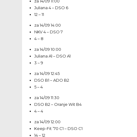
za 14/09
11:00
Juliana 4
–
DSO 6
12 – 11
za 14/09
14:00
NKV 4
–
DSO 7
4 – 8
za 14/09
10:00
Juliana A1
–
DSO A1
3 – 9
za 14/09
12:45
DSO B1
–
ADO B2
5 – 4
za 14/09
11:30
DSO B2
–
Oranje Wit B4
4 – 4
za 14/09
12:00
Keep-Fit ’70 C1
–
DSO C1
14 – 12